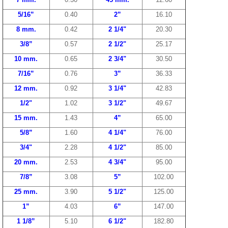
5/16”
0.40
2”
16.10
8 mm
.
0.42
2 1/4"
20.30
3/8”
0.57
2 1/2"
25.17
10 mm
.
0.65
2 3/4"
30.50
7/16”
0.76
3”
36.33
12 mm
.
0.92
3 1/4"
42.83
1/2"
1.02
3 1/2"
49.67
15 mm
.
1.43
4”
65.00
5/8”
1.60
4 1/4"
76.00
3/4"
2.28
4 1/2"
85.00
20 mm
.
2.53
4 3/4"
95.00
7/8”
3.08
5”
102.00
25 mm
.
3.90
5 1/2"
125.00
1”
4.03
6”
147.00
1 1/8”
5.10
6 1/2"
182.80