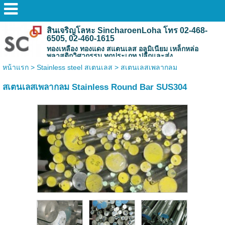
สินเจริญโลหะ SincharoenLoha โทร 02-468-
6505, 02-460-1615
ทองเหลือง ทองแดง สแตนเลส อลูมิเนียม เหล็กหล่อ
พลาสติกวิศวกรรม ทุกประเภท ปลีกและส่ง
หน้าแรก
>
Stainless steel สเตนเลส
>
สเตนเลสเพลากลม
สเตนเลสเพลากลม Stainless Round Bar SUS304